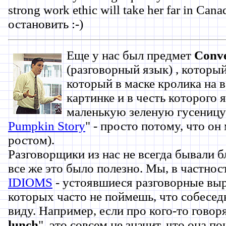
strong work ethic will take her far in Canad
остановить :-)
Еще у нас был предмет
Conve
(разговорный язык) , которы
который в маске кролика на 
картинке и в честь которого я
маленькую зеленую гусеницу 
Pumpkin Story
" - просто потому, что он
ростом).
Разговорщики из нас не всегда бывали б
все же это было полезно. Мы, в частнос
IDIOMS
- устоявшиеся разговорные выр
которых часто не поймешь, что собесед
виду. Например, если про кого-то говоря
lunch
", это совсем не значит, что она п