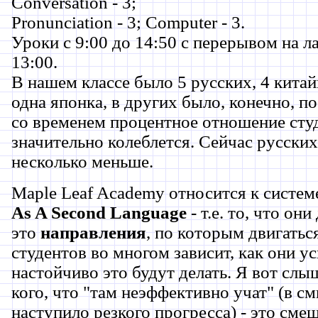
Conversation - 3;
Pronunciation - 3; Computer - 3.
Уроки с 9:00 до 14:50 с перерывом на ла
13:00.
В нашем классе было 5 русских, 4 китайц
одна японка, в других было, конечно, по
со временем процентное отношение сту
значительно колеблется. Сейчас русских
несколько меньше.
Maple Leaf Academy относится к систе
As A Second Language
- т.е. то, что он
это
направления
, по которым двигаться
студентов во многом зависит, как они у
настойчиво это будут делать. Я вот слыш
кого, что "там неэффективно учат" (в см
наступило резкого прогресса) - это смеш