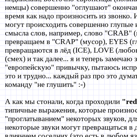
немцы) совершенно "оглушают" окончани
время как надо произносить из звонко. И
могут происходить совершенно глупые 
смысла слов, например, слово "CRAB" (
превращаем в "CRAP" (мусор), EYES (гл
превращаются в лёд (ICE), LOVE (люб
(смех) и так далее... я и теперь замечаю 
"европейскую" привычку, пытаюсь испр
это и трудно... каждый раз про это думат
команду "не глушить" :-)
А как мы стонали, когда проходили
"red
типичные выражения, которые произнос
"проглатыванием" некоторых звуков, для
некоторые звуки могут превращаться в 
влиянием соседних (это есть в любом яз