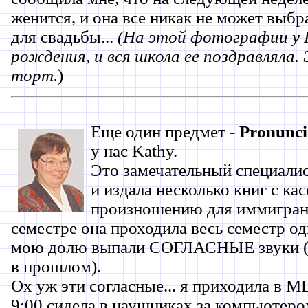
женится, и она все никак не может выбра
для свадьбы...
(На этой фотографии у П
рождения, и вся школа ее поздравляла
торт.
)
Еще один предмет -
Pronunci
у нас Kathy.
Это замечательный специалис
и издала несколько книг с ка
произношению для иммигран
семестре она проходила весь семестр одн
мою долю выпали СОГЛАСНЫЕ звуки (а
в прошлом).
Ох уж эти согласные... я приходила в ML
9:00 сидела в наушниках за компьютеро