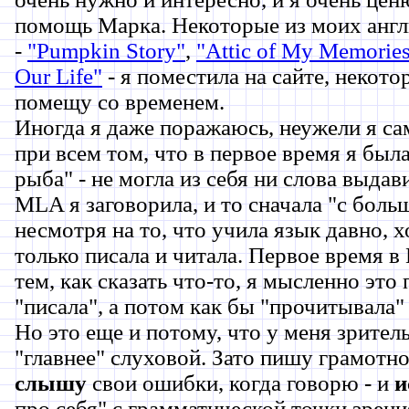
помощь Марка. Некоторые из моих англ
-
"Pumpkin Story"
,
"Attic of My Memorie
Our Life"
- я поместила на сайте, некото
помещу со временем.
Иногда я даже поражаюсь, неужели я сам
при всем том, что в первое время я была
рыба" - не могла из себя ни слова выдав
MLA я заговорила, и то сначала "с бол
несмотря на то, что учила язык давно, х
только писала и читала. Первое время в
тем, как сказать что-то, я мысленно это
"писала", а потом как бы "прочитывала"
Но это еще и потому, что у меня зрител
"главнее" слуховой. Зато пишу грамотно 
слышу
свои ошибки, когда говорю - и
и
про себя" с грамматической точки зрени