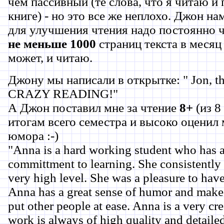
чем пассивный (те слова, что я читаю и
книге) - но это все же неплохо. Джон на
для улучшения чтения надо постоянно ч
не меньше 1000
страниц текста в месяц 
может, и читаю.
Джону мы написали в открытке: " Jon, th
CRAZY READING!"
А Джон поставил мне за чтение
8+
(из 8
итогам всего семестра и высоко оценил
юмора :-)
"Anna is a hard working student who has a
committment to learning. She consistently
very high level. She was a pleasure to have
Anna has a great sense of humor and makes 
put other people at ease. Anna is a very cr
work is always of high quality and detailed