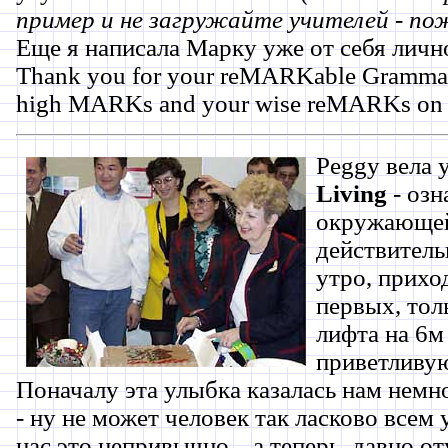
пример и не загружайте учителей - по
Еще я написала Марку уже от себя лично
Thank you for your reMARKable Grammar
high MARKs and your wise reMARKs on m
Peggy вела 
Living
- озн
окружающей
действител
утро, прихо
первых, тол
лифта на 6м 
приветливую
Поначалу эта улыбка казалась нам немн
- ну не может человек так ласково всем у
нас это непривычно... а теперь, давно о