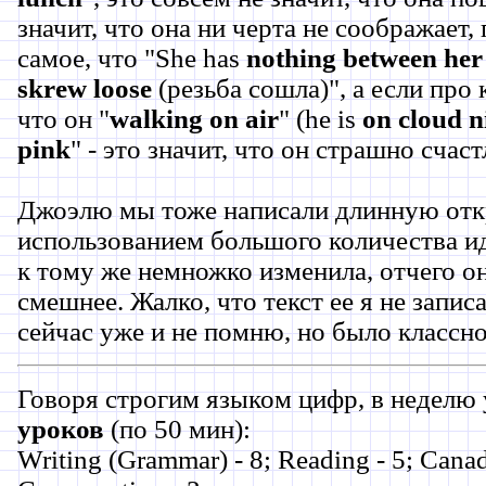
значит, что она ни черта не соображает,
самое, что "She has
nothing between her
skrew loose
(резьба сошла)", а если про 
что он "
walking on air
" (he is
on cloud n
pink
" - это значит, что он страшно счаст
Джоэлю мы тоже написали длинную отк
использованием большого количества и
к тому же немножко изменила, отчего о
смешнее. Жалко, что текст ее я не записа
сейчас уже и не помню, но было классно
Говоря строгим языком цифр, в неделю 
уроков
(по 50 мин):
Writing (Grammar) - 8; Reading - 5; Canad