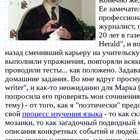
Ее замечате
профессион
журналист,
20 лет в газ
Herald", и в
назад сменивший карьеру на учительск
выполняли упражнения, повторяли всяк
проводили тесты... как положено. Задав
домашние задания. Во мне вдруг просну
writer", и как-то неожиданно для Марка (
попросила его проверять мои сочинени
тему) - от того, как я "поэтически" пре
свой
процесс изучения языка
- то как с
мозаики, то как загадочный подводный м
описания конкретных событий и людей.
очень нужно и интересно, и я очень це