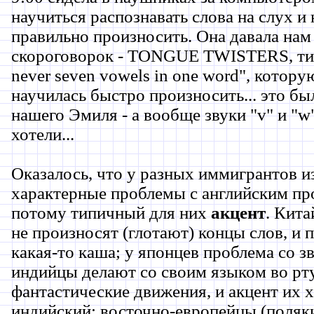
научиться распознавать слова на слух и 
правильно произносить. Она давала нам
скороговорок - TONGUE TWISTERS, тип
never seven vowels in one word", которую
научилась быстро произносить... это бы
нашего Эмиля - а вообще звуки "v" и "w
хотели...
Оказалось, что у разных иммигрантов из
характерные проблемы с английским п
потому типичный для них
акцент
. Кита
не произносят (глотают) концы слов, и 
какая-то каша; у японцев проблема со з
индийцы делают со своим языком во рту
фантастические движения, и акцент их 
индийский; восточно-европейцы (поляки