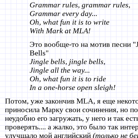
Grammar rules, grammar rules,
Grammar every day...
Oh, what fun it is to write
With Mark at MLA!
Это вообще-то на мотив песни "J
Bells"
Jingle bells, jingle bells,
Jingle all the way...
Oh, what fun it is to ride
In a one-horse open sleigh!
Потом, уже закончив MLA, я еще некот
приносила Марку свои сочинения, но по
неудобно его загружать, у него и так ест
проверять.... а жалко, это было так интер
улучшало мой английский
(только не б