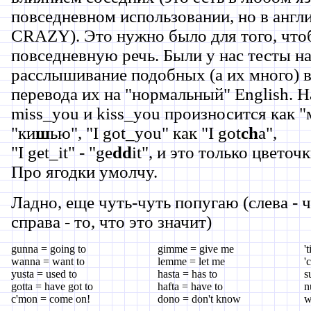
повседневном использовании, но в англ
CRAZY). Это нужно было для того, что
повседневную речь. Были у нас тесты н
расслышивание подобных (а их много) 
перевода их на "нормальный" English. 
miss_you и kiss_you произносится как "
"ки
ш
ью", "I got_you" как "I got
ch
a",
"I get_it" - "ge
dd
it", и это только цветочк
Про ягодки умолчу.
Ладно, еще чуть-чуть попугаю (слева - 
справа - то, что это значит)
gunna = going to
gimme = give me
't
wanna = want to
lemme = let me
'
yusta = used to
hasta = has to
s
gotta = have got to
hafta = have to
n
c'mon = come on!
dono = don't know
w