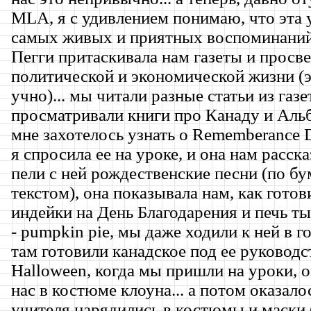
MLA, я с удивлением понимаю, что эта у
самых живых и приятных воспоминаний
Пегги притаскивала нам газеты и просв
политической и экономической жизни (э
учно)... мы читали разные статьи из газет
просматривали книги про Канаду и Альбе
мне захотелось узнать о Rememberance 
я спросила ее на уроке, и она нам расска
пели с ней рождественские песни (по бу
текстом), она показывала нам, как гото
индейки на День Благодарения и печь т
- pumpkin pie, мы даже ходили к ней в г
там готовили канадское под ее руководс
Halloween, когда мы пришли на уроки, о
нас в костюме клоуна... а потом оказалос
учителя нарядились в костюмы и маски 