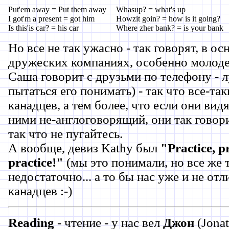
Put'em away = Put them away
Whasup? = what's up
I got'm a present = got him
Howzit goin? = how is it going?
Is this'is car? = his car
Where zher bank? = is your bank
Но все не так ужасно - так говорят, в ос
дружеских компаниях, особенно молоде
Саша говорит с друзьми по телефону - 
пытаться его понимать) - так что все-та
канадцев, а тем более, что если они видя
ними не-англоговорящий, они так говори
так что не пугайтесь.
А вообще, девиз Kathy был
"Practice, p
practice!"
(мы это понимали, но все же 
недостаточно... а то бы нас уже и не от
канадцев :-)
Reading
- чтение - у нас вел
Джон
(Jona