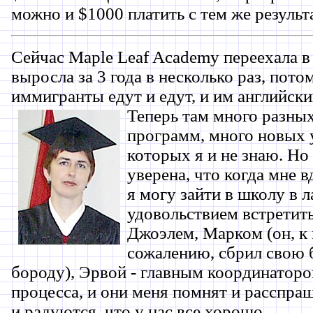
можно и $1000 платить с тем же результа
Сейчас Maple Leaf Academy переехала в 
выросла за 3 года в несколько раз, пото
иммигранты едут и едут, и им английски
Теперь там
много разных
программ, много новых 
которых я и не знаю. Но 
уверена, что когда мне в
я могу зайти в школу в л
удовольствием встретить
Джоэлем, Марком (он, к
сожалению, сбрил свою
бороду), Эрвой - главным координатор
процесса, и они меня помнят и расспраш
и радуются, что у нас все хорошо.