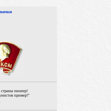
значки
й страны пионер!
мунистов пример!"
"