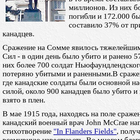
миллионов. Из них б
погибли и 172.000 б
составило 37% от п
канадцев.
Сражение на Сомме явилось тяжелейшим
Сил - в один день было убито и ранено 57
них более 700 солдат Ньюфаундлендског
потеряно убитыми и раненными.В сраже
где канадские солдаты были основной 
силой, около 900 канадцев было убито и 
взято в плен.
В мае 1915 года, находясь на поле сражен
канадский военный врач John McCrae на
стихотворение
"In Flanders Fields"
, полу
всемирную известность. Во многом благ