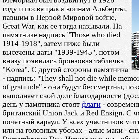
году и посвящался воинам Альберты,
павшим в Первой Мировой войне,
Great War, как ее тогда называли. На
памятнике надпись "Those who died
1914-1918", затем ниже были
высечены даты "1939-1945", потом
внизу появилась бронзовая табличка
"Korea". С другой стороны памятника
- надпись: "They shall not die while memory 
of gratitude" - они будут бессмертны, по
выполняет свой долг благодарности (дос
день у памятника стоят
флаги
- современ
британский Union Jack и Red Ensign. С ч
почетный караул. У всех участников мит
или на головных уборах - алые маки - си
Remembrance Day. Играет музыка - обыч