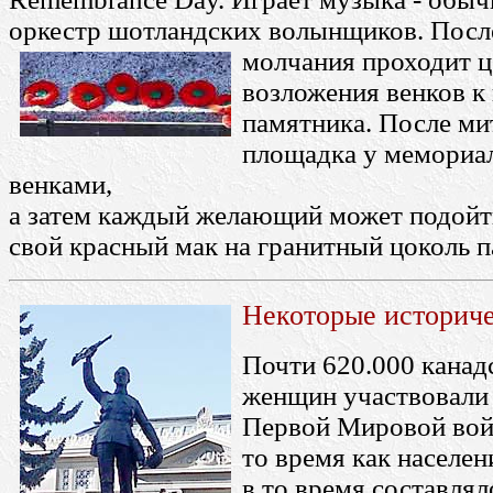
оркестр шотландских волынщиков. Посл
молчания проходит
ц
возложения венков 
памятника. После ми
площадка у мемориал
венками,
а затем каждый желающий может подойт
свой красный мак на гранитный цоколь п
Некоторые историч
Почти 620.000 канад
женщин участвовали
Первой Мировой войн
то время как населе
в то время составлял