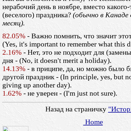
нерабочий день в ноябре, вместо какого-
(веселого) праздника?
(обычно в Канаде 
месяц).
82.05%
- Важно помнить, что значит этот
(Yes, it's important to remember what this d
2.16%
- Нет, это не подходит для (замен
дня - (No, it doesn't merit a holiday).
14.13%
- в приципе, да, но можно было б
другой праздник - (In principle, yes, but n
giving up another day).
1.62%
- не уверен - (I'm just not sure).
Назад на страничку
"Истор
Home