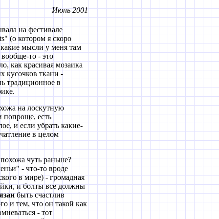
Июнь 2001
вала на фестивале
lts" (о котором я скоро
 какие мысли у меня там
вообще-то - это
ло, как красивая мозаика
х кусочков ткани -
нь традиционное в
ике.
хожа на лоскутную
ки попроще, есть
ое, и если убрать какие-
ечатление в целом
 похожа чуть раньше?
еньи" - что-то вроде
ского в мире) - громадная
гайки, и болты все должны
язан
быть счастлив
го и тем, что он такой как
омневаться - тот