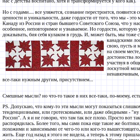
нас с детства воспитано, хотя и трансформируется у кого как).
Но с годами.... все уляжется, сознание перестроится, появится
ценности и уникальности, даже гордости от того, что мы - это 
Канаду из России и стран бывшего Советского Союза, что у нас 
особенное, неповторимое и узнаваемое. Но гордости, которую 
доказывать, бия себя кулаком в грудь. И, может быть, мы тож
канадскими ло
свою, пусть и 
на своем месте
достоинства ло
участвуя в общ
лоскутной моза
ненавязчивым,
все-таки нужным другим, присутствием...
Смешные мысли? но что-то такое в них все-таки, по-моему, есть.
PS. Допускаю, что кому-то эти мысли могут показаться слишк
тенденциозными, или гротесковыми, или даже обидными - "ну н
России". А я и не говорю, что там так все плохо. Просто вот та
распорядилась. Более того, мы сами пока еще такие же болтики
похожими и зависимыми от чего-то или кого-то вышестоящего,
жить. Еще год назад я этого не видела, а теперь к этому пришла