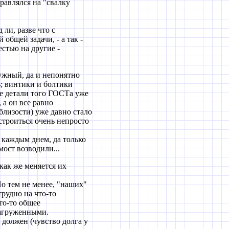
равлялся на "свалку
ли, разве что с
общей задачи, - а так -
стью на другие -
нужный, да и непонятно
ь; винтики и болтики
е детали того ГОСТа уже
 а он все равно
облизости) уже давно стало
строиться очень непросто
 каждым днем, да только
мост возводили...
 как же меняется их
Но тем не менее, "наших"
рудно на что-то
то-то общее
нагруженными.
 должен (чувство долга у