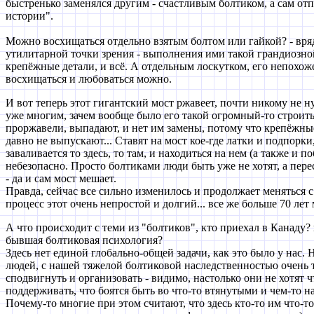
быстренько заменялся другим - счастливым болтиком, а сам отп
истории".
Можно восхищаться отдельно взятым болтом или гайкой? - вряд 
утилитарной точки зрения - выполнения ими такой грандиозной 
крепёжные детали, и всё. А отдельным лоскутком, его непохоже
восхищаться и любоваться можно.
И вот теперь этот гигантский мост ржавеет, почти никому не 
уже многим, зачем вообще было его такой огромный-то строит
проржавели, выпадают, и нет им замены, потому что крепёжны
давно не выпускают... Ставят на мост кое-где латки и подпорки,
заваливается то здесь, то там, и находиться на нем (а также и п
небезопасно. Просто болтиками люди быть уже не хотят, а пере
- да и сам мост мешает.
Правда, сейчас все сильно изменилось и продолжает меняться с
процесс этот очень непростой и долгий... все же больше 70 лет 
А что происходит с теми из "болтиков", кто приехал в Канаду?
бывшая болтиковая психология?
Здесь нет единой глобально-общей задачи, как это было у нас. 
людей, с нашей тяжелой болтиковой наследственностью очень т
сподвигнуть и организовать - видимо, настолько они не хотят ч
поддерживать, что боятся быть во что-то втянутыми и чем-то 
Почему-то многие при этом считают, что здесь кто-то им что-то