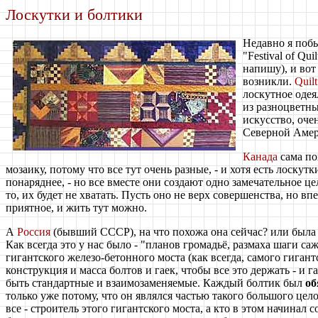
Лоскутки и болтики
Недавно я побы
"Festival of Qui
напишу), и вот
возникли.
Quilt
лоскутное одея
из разноцветны
искусство, оче
Северной Амер
Канада
сама по
мозаику, потому что все тут очень разные, - и хотя есть лоскут
понаряднее, - но все вместе они создают одно замечательное цел
то, их будет не хватать. Пусть оно не верх совершенства, но вп
приятное, и жить тут можно.
А
Россия
(бывший СССР), на что похожа она сейчас? или была
Как всегда это у нас было - "планов громадьё, размаха шаги саж
гигантского железо-бетонного моста (как всегда, самого гигант
конструкция и масса болтов и гаек, чтобы все это держать - и 
быть стандартные и взаимозаменяемые. Каждый болтик был
об
только уже потому, что он являлся частью такого большого цело
все - строитель этого гигантского моста, а кто в этом начинал с