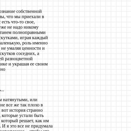
 сознание собственной
мы, что мы приехали в
есть что-то свое,
уже не надо никому
е станем полноправными
скутками,
играя каждый
маленькую, роль именно
, не умаляя ценности и
скутков соседних, а
ей разноцветной
ике и украшая ее своим
 но
..
ом натянутыми, или
е все же так плохо в
к вот история странно
, которые устали быть
 который решает, как им
. И я это все не придумала