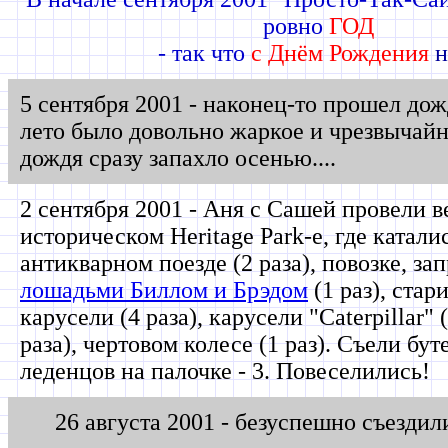
ровно
ГОД
- так что
с Днём Рождения
н
5 сентября 2001 - наконец-то прошел дож
лето было довольно жаркое и чрезвычайн
дождя сразу запахло осенью....
2 сентября 2001 - Аня с Сашей провели в
историческом Heritage Park-е, где катали
антикварном поезде (2 раза), повозке, з
лошадьми Биллом и Брэдом
(1 раз), ста
карусели (4 раза), карусели "Caterpillar" 
раза), чертовом колесе (1 раз). Съели бут
леденцов на палочке - 3. Повеселились!
26 августа 2001 - безуспешно съездил