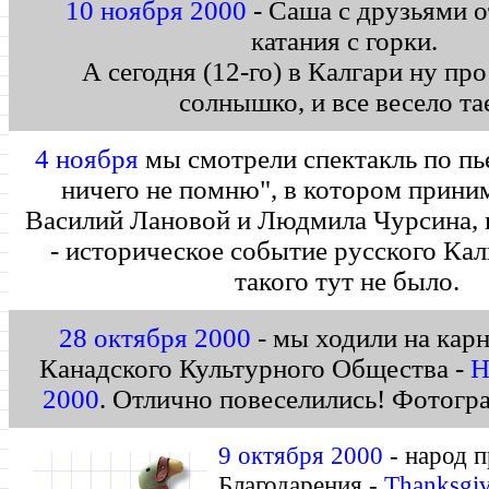
10 ноября 2000
- Саша с друзьями о
катания с горки.
А сегодня (12-го) в Калгари ну про
солнышко, и все весело та
4 ноября
мы смотрели спектакль по пь
ничего не помню", в котором прини
Василий Лановой и Людмила Чурсина, 
- историческое событие русского Кал
такого тут не было.
28 октября 2000
- мы ходили на карн
Канадского Культурного Общества -
H
2000
. Отлично повеселились! Фотог
9 октября 2000
- народ п
Благодарения -
Thanksgi