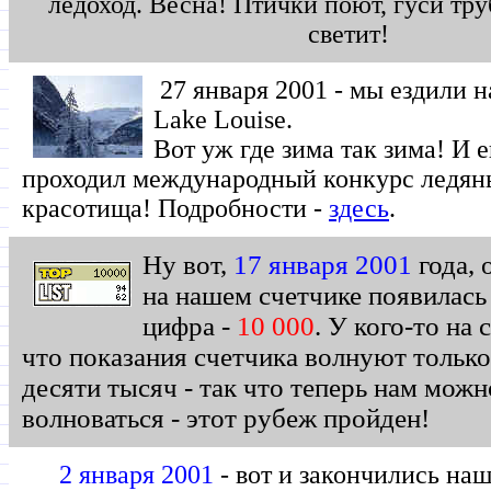
ледоход. Весна! Птички поют, гуси тр
светит!
27 января 2001 - мы ездили н
Lake Louise.
Вот уж где зима так зима! И 
проходил международный конкурс ледяны
красотища! Подробности -
здесь
.
Ну вот,
17 января 2001
года, 
на нашем счетчике появилась 
цифра -
10 000
. У кого-то на 
что показания счетчика волнуют тольк
десяти тысяч - так что теперь нам можн
волноваться - этот рубеж пройден!
2 января 2001
- вот и закончились на