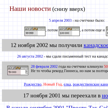
Наши новости
(снизу вверх)
5 апреля 2003
- на счетчике было:
, потом
, а потом еще и
12 ноября 2002 мы получили
канадско
26 августа 2002
- мы сдали письменный тест на канадс
28 февраля 2002
года на счетчике кликнуло
50
Не то чтобы рекорд Гиннеса, но нам за полтора
Рождество
, Новый Год,
елка
,
рождественские кан
17 ноября 2001 мы переехали в
но
В начале сентября 2001 "Просто-Так-Са