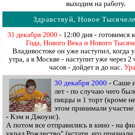
выходим на работу.
Здравствуй, Новое Тысячеле
31 декабря 2000
- 12:00 дня - готовимся 
Года, Нового Века и Нового Тысяч
Владивостоке он уже наступил, когда у
утра, а в Москве - наступит уже через 2 
часов - дойдет и до нас.
Ура
30 декабря 2000
- Саше 
лет - по случаю чего был
пиццы и 1 торт (кроме не
этом принимали участие 
- Кэм и Джоунс).
А потом все отправились в кино - на ф
украл Рождество" (кстати, его признал