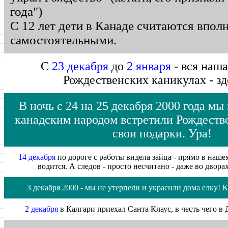
года")
С 12 лет дети в Канаде считаются впол
самостоятельными.
С
23 декабря
до
2 января
- вся наша
Рождественских каникулах - зд
В ночь с 24 на 25 декабря 2000 года мы
канадским народом встретили Рождеств
свои подарки. Ура!
14 декабря
по дороге с работы видела зайца - прямо в наше
водится. А следов - просто несчитано - даже во двора
3 декабря 2000 - мы не утерпели и украсили дома елку! 
2 декабря
в Калгари приехал Санта Клаус, в честь чего в