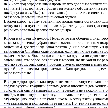
на 25 лет под определенный процент, что довольно значител
выплаты) - так вот, этот процент на момент оформления в мае
ноября упал до 4,8% (что неслыханно), и после того опять пош
оказалось несомненной финансовой удачей.
Второй плюс - к тому времени построили еще 2 остановки дл
ветку на юг, и пустили новый автобус, что упростило трансп
район-то довольно далековато от центра.
Ключи нам дали 16 ноября. Перед этим мы обошли с риэлторо
хозяева хорошенько убрали после выезда, и оставили нам под
описанием, где что и где какая розетка (а их в доме штук 50) дл
включаются Christmas-ские огоньки, если мы их повесим на дом
делает им честь. Дом оказался несколько другим по сравнению
запомнили, тем более, без вещей и мебели, но ни капли не раз
честно говоря, опасались, прождав столько времени и имея в
другой из множества продаваемых в Калгари домов, и переехат
было нормально.
Володя мудро предложил перевезти котов накануне тотального 
следуя русской традиции первым делом вносить в дом кошку, с
того, чтобы они не мешались при переезде и не выскочили в о
ноября, в пятницу, он взял отгул и, помимо всего прочего нам
эту операцию, пока Саша был в школе. Клетку взяли у знакомы
уже привыкли и исследовали ее внутри. Но, тем не менее, ког
в нее нашего белого толстого Зави, он уперся в нее всеми чет