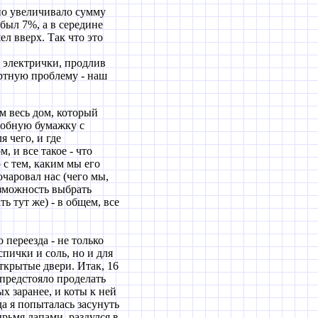
ьно увеличивало сумму
 был 7%, а в середине
ел вверх. Так что это
я электрички, продлив
ортную проблему - наш
м весь дом, который
робную бумажку с
я чего, и где
, и все такое - что
 с тем, каким мы его
очаровал нас (чего мы,
озможность выбрать
ь тут же) - в общем, все
переезда - не только
пички и соль, но и для
ткрытые двери. Итак, 16
 предстояло проделать
х заранее, и коты к ней
да я попыталась засунуть
ырьмя лапами, раздулся в