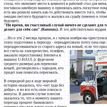
стола, что экономит место в комнате) и рабочий стол для меня,
поставила швейную машину и принялась шить лоскутное покрыв
есть мы решили начать как-то действовать вместо того, чтобы
ожидая светлого будущего и жалуясь на судьбу (именно в этом
будущее).
"Ни время, ни счастливый случай ничего не сделают для то
делает для себя сам"
(Каннинг)
.
И это действительно мудрая 
…Но и эти 2 месяца прошли, и с начала ноября мы приступил
этапу подготовки к переезду - переадресовали почту (она еще 
переадресовываться со старого адреса на новый, если что прид
все счета на электричество, телефон,
заказали переустановку Internet-а и
машину U-HAUL (с фургоном
среднего размера) для перевозки
вещей, договорились с народом, кто
придет нам помогать переезжать.
В очередной раз в ходе мировой
истории оказалось, что «нет худа без
добра», и во все есть свои плюсы и
минусы. В данном случае плюсом
оказалось то, что к моменту нашего
переезда процент банковского
интереса (мы ведь взяли ссуду в банке