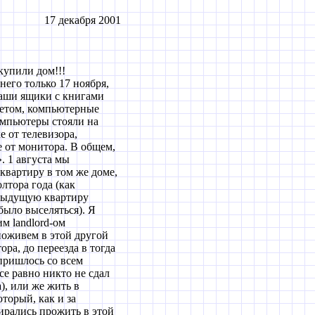
17 декабря 2001
купили дом!!!
 него только 17 ноября,
аши ящики с книгами
етом, компьютерные
омпьютеры стояли на
 от телевизора,
е от монитора. В общем,
. 1 августа мы
квартиру в том же доме,
олтора года (как
едыдущую квартиру
было выселяться). Я
м landlord-ом
поживем в этой другой
ора, до переезда в тогда
 пришлось со всем
се равно никто не сдал
), или же жить в
оторый, как и за
ирались прожить в этой