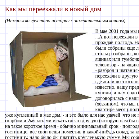
Как мы переезжали в новый дом
(Немножко грустная история с замечательным концом)
В мае 2001 года мы 
...А вот переехали в
прождав полгода. Н
были собраны еще л
столы разобраны, к
ящиках или тумбочке
телевизор - на ящик
«разброд и шатания»
переехали в другую 
где жили до этого п
известно, нашу пр
купили, и нам надо 
договорилась с наши
(хозяином), что мы 
квартире месяц-полт
уже купленный в мае дом, - и это было для нас удачей, что не
скарбом и 2мя котами искать где-то другую (которую нам бы в
на такое короткое время - обычно минимальный срок - полгода
гостинице, все свои вещи поместив в какой-нибудь склад, за к
гостиницу, надо было бы платить кругленькую сумму. Мы соб