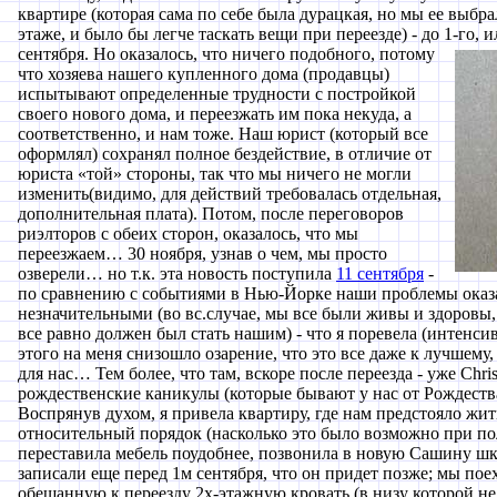
квартире (которая сама по себе была дурацкая, но мы ее выбра
этаже, и было бы легче таскать вещи при переезде) - до 1-го, и
сентября. Но оказалось, что
ничего подобного, потому
что хозяева нашего купленного дома (продавцы)
испытывают определенные трудности с постройкой
своего нового дома, и переезжать им пока некуда, а
соответственно, и нам тоже. Наш юрист (который все
оформлял) сохранял полное бездействие, в отличие от
юриста «той» стороны, так что мы ничего не могли
изменить(видимо, для действий требовалась отдельная,
дополнительная плата). Потом, после переговоров
риэлторов с обеих сторон, оказалось, что мы
переезжаем… 30 ноября, узнав о чем, мы просто
озверели… но т.к. эта новость поступила
11 сентября
-
по сравнению с событиями в Нью-Йорке наши проблемы оказ
незначительными (во вс.случае, мы все были живы и здоровы,
все равно должен был стать нашим) - что я поревела (интенсив
этого на меня снизошло озарение, что это все даже к лучшему
для нас… Тем более, что там, вскоре после переезда - уже Chris
рождественские каникулы (которые бывают у нас от Рождества
Воспрянув духом, я привела квартиру, где нам предстояло жить
относительный порядок (насколько это было возможно при по
переставила мебель поудобнее, позвонила в новую Сашину шко
записали еще перед 1м сентября, что он придет позже; мы пое
обещанную к переезду 2х-этажную кровать (в низу которой не 