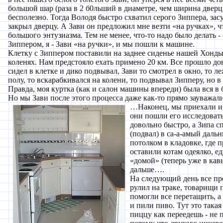
большой шар (раза в 2 б0льший в диаметре, чем ширина дверцы
бесполезно. Тогда Володя быстро схватил серого Зиппера, засу
закрыл дверцу. А Зави он предложил мне везти «на ручках», ч
большого энтузиазма. Тем не менее, что-то надо было делать - 
Зиппером, я - Зави «на ручки», и мы пошли к машине.
Клетку с Зиппером поставили на заднее сиденье нашей Хонды,
коленях. Нам предстояло ехать примено 20 км. Все прошло до
сидел в клетке и дико подвывал, Зави то смотрел в окно, то ле
полу, то вскарабкивался на колени, то подвывал Зипперу, но в
Правда, моя куртка (как и салон машины впереди) была вся в
Но мы Зави после этого процесса даже как-то прямо зауважа
…Наконец, мы приехали и 
они пошли его исследовать
довольно быстро, а Зипа с
(подвал) в са-а-амый дальн
потолком в кладовке, где 
оставили котам одеялко, ед
«домой» (теперь уже в кав
дальше….
На следующий день все пр
рулил на траке, товарищи
помогли все перетащить, а
и пили пиво. Тут это такая
пиццу как переедешь - не 