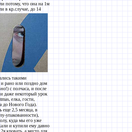
ли потому, что она на 1м
ли в кр.случае, до 14
ались такими
 и рано или поздно дом
но!) с полчаса, и после
, и даже некоторый урок
tmas, елка, гости,
 до Нового Года).
 еще 2,5 месяца, в
лу-упакованности),
лу, куда мы его уже
хали и купили ему давно
2я кровать, а место для