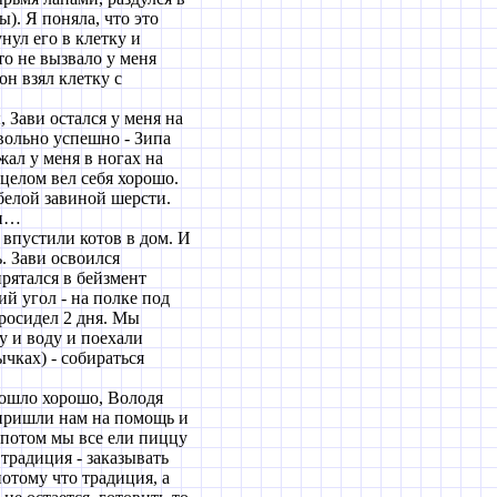
). Я поняла, что это
нул его в клетку и
то не вызвало у меня
он взял клетку с
 Зави остался у меня на
вольно успешно - Зипа
жал у меня в ногах на
 целом вел себя хорошо.
 белой завиной шерсти.
ли…
впустили котов в дом. И
. Зави освоился
прятался в бейзмент
ий угол - на полке под
просидел 2 дня. Мы
у и воду и поехали
ычках) - собираться
ошло хорошо, Володя
 пришли нам на помощь и
 потом мы все ели пиццу
 традиция - заказывать
потому что традиция, а