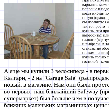
При покупке ме
варианта: можн
попроще и поде
когда-нибудь п
новую (правда,
бы избавиться от
так-то просто - 
купить, чем про
выбросить); ил
надолго (в разу
и выбрали. А та
стандартно об
полками и шкаф
купить только ст
гостиной - комп
А еще мы купили 3 велосипеда - в первы
Калгари, - 2 на "Garage Sale" (распродаж
новый, в магазине. Нам они были прост
во-первых, наш ближайший Safeway (п
супермаркет) был больше чем в получасе
ближних маленьких магазинчиках цены 