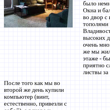
было немн
Окна и ба
во двор с
тополями 
Владивост
высоких д
очень мног
же мы жил
этаже - б
приятно 
листвы за
После того как мы во
второй же день купили
компьютер (винт,
естественно, привезли с