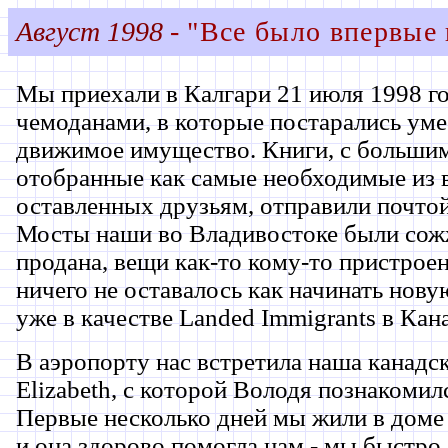
Август 1998
-
"Все было впервые и
Мы приехали в Калгари 21 июля 1998 го
чемоданами, в которые постарались уме
движимое имущество. Книги, с больши
отобранные как самые необходимые из 
оставленных друзьям, отправили почто
Мосты наши во Владивостоке были сож
продана, вещи как-то кому-то пристроен
ничего не оставалось как начинать нову
уже в качестве Landed Immigrants в Кан
В аэропорту нас встретила наша канадс
Elizabeth, с которой Володя познакомился
Первые несколько дней мы жили в доме 
и она здорово помогла нам - мы быстро