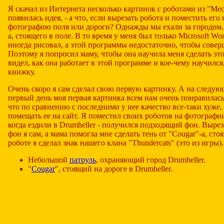
Я скачал из Интернета несколько картинок с роботами из "Mech
появилась идея, - а что, если вырезать робота и поместить ег
фотографию поля или дороги? Однажды мы ехали за городом, 
a, стоящего в поле. В то время у меня был только Microsoft Wor
иногда рисовал, а этой программы недостаточно, чтобы сове
Поэтому я попросил маму, чтобы она научила меня сделать это 
видел, как она работает в этой программе и кое-чему научился
книжку.
Очень скоро я сам сделал свою первую картинку. А на следую
первый день моя первая картинка всем нам очень понравилась,
что по сравнению с последними у нее качество все-таки хуже
помещать ее на сайт. Я поместил своих роботов на фотографи
когда ездили в Drumheller - получился подходящий фон. Выре
фон я сам, а мама помогла мне сделать тень от "Cougar"-a, сто
роботе я сделал знак нашего клана "Thundercats" (это из игры).
Небольшой
патруль
, охраняющий город Drumheller.
"
Cougar
", стоящий на дороге в Drumheller.