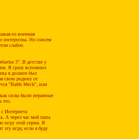
какая-то военная
не интересны. Но совсем
том слабое.
rrior 3". В детстве у
ерии. Я сразу вспомнил
ека я должен был
ая свою родину от
тся "Battle Mech", или
к как силы были неравные
а это.
л с Интернета
ь. А через час мой папа
ю игру этой серии. Я
т эту игру, если я буду