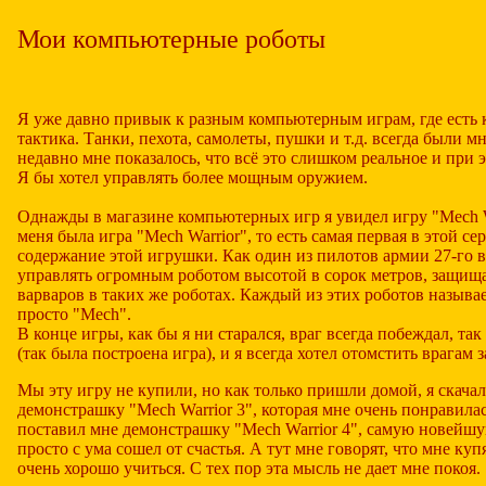
Мои компьютерные роботы
Я уже давно привык к разным компьютерным играм, где есть 
тактика. Танки, пехота, самолеты, пушки и т.д. всегда были м
недавно мне показалось, что всё это слишком реальное и при э
Я бы хотел управлять более мощным оружием.
Однажды в магазине компьютерных игр я увидел игру "Mech Wa
меня была игра "Mech Warrior", то есть самая первая в этой с
содержание этой игрушки. Как один из пилотов армии 27-го в
управлять огромным роботом высотой в сорок метров, защищ
варваров в таких же роботах. Каждый из этих роботов называе
просто "Mech".
В конце игры, как бы я ни старался, враг всегда побеждал, та
(так была построена игра), и я всегда хотел отомстить врагам з
Мы эту игру не купили, но как только пришли домой, я скача
демонстрашку "Mech Warrior 3", которая мне очень понравилас
поставил мне демонстрашку "Mech Warrior 4", самую новейшу
просто с ума сошел от счастья. А тут мне говорят, что мне купя
очень хорошо учиться. С тех пор эта мысль не дает мне покоя.