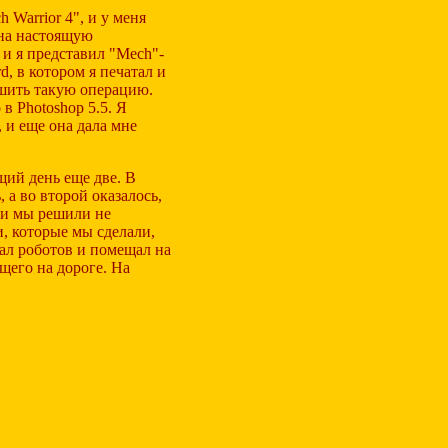
 Warrior 4", и у меня
о на настоящую
и я представил "Mech"-
d, в котором я печатал и
ршить такую операцию.
в Photoshop 5.5. Я
, и еще она дала мне
щий день еще две. В
 а во второй оказалось,
, и мы решили не
и, которые мы сделали,
зал роботов и помещал на
ящего на дороге. На