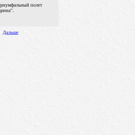
 триумфальный полет
арина".
Дальше